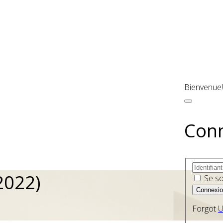
Bienvenue!
Con
(2022)
Se so
Forgot
U