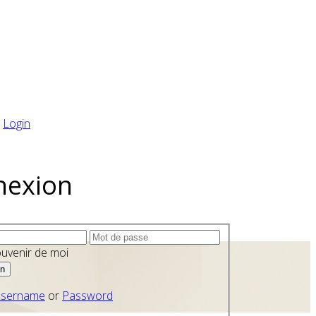
Login
nexion
uvenir de moi
sername
or
Password