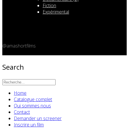
Fiction
Expérimental
@amashortfilms
Copyright 2026 © Amashort.com - All rights reserved.
Search
Home
Catalogue complet
Qui sommes nous
Contact
Demander un screener
Inscrire un film