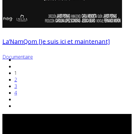
La’NamQom [Je suis ici et maintenant]
Documentaire
1
2
3
4