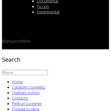
Documental
Ficción
Experimental
@amashortfilms
Copyright 2026 © Amashort.com - All rights reserved.
Search
Home
Catálogo completo
Quiénes somos
Contacto
Pedí un screener
Postulá tu obra