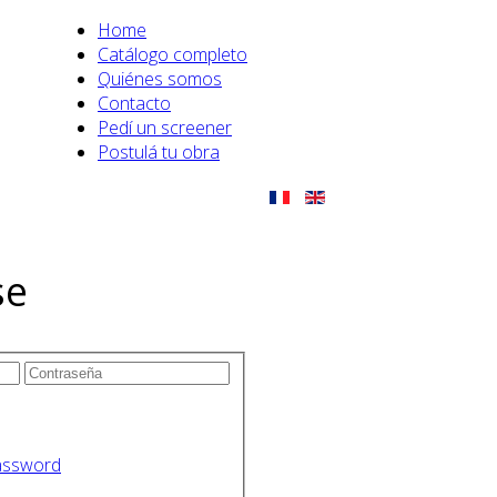
Home
Catálogo completo
Quiénes somos
Contacto
Pedí un screener
Postulá tu obra
se
assword