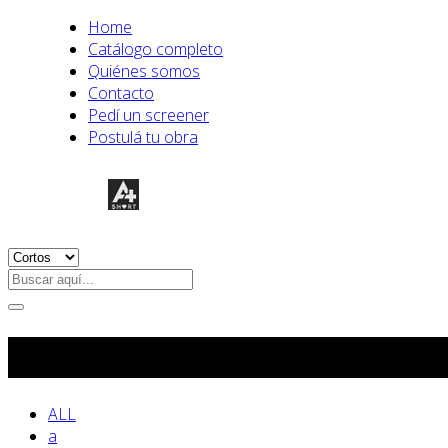
Home
Catálogo completo
Quiénes somos
Contacto
Pedí un screener
Postulá tu obra
Ficción
ALL
a