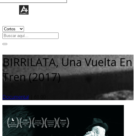
BIRRILATA, Una Vuelta En
Tren (2017)
Documental
|
61:00