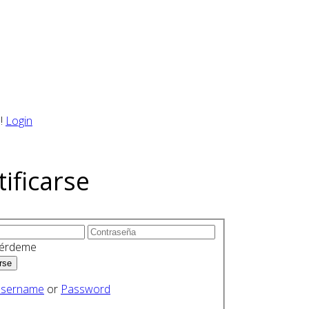
!
Login
tificarse
érdeme
sername
or
Password