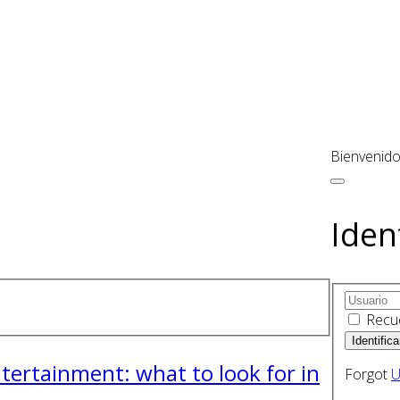
Bienvenido
Iden
Recu
ntertainment: what to look for in
Forgot
U