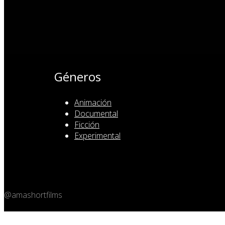
Géneros
Animación
Documental
Ficción
Experimental
@amashortfilms
Copyright 2026 © Amashort.com - All rights reserved.