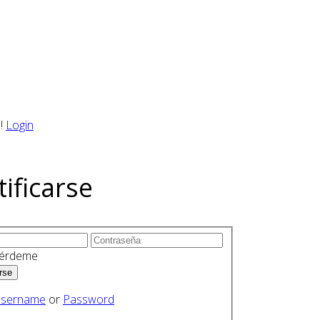
!
Login
tificarse
érdeme
sername
or
Password