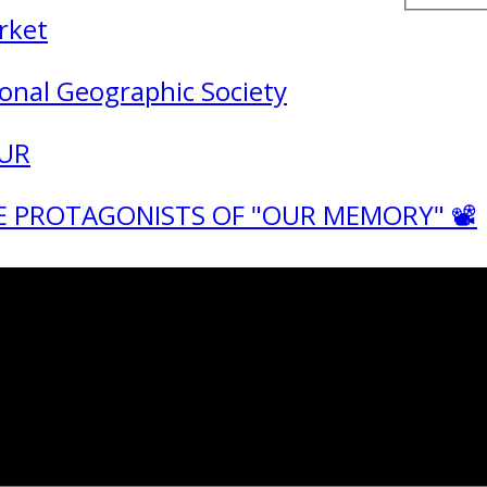
rket
onal Geographic Society
SUR
HE PROTAGONISTS OF "OUR MEMORY" 📽️