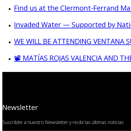
Find us at the Clermont-Ferrand Ma
Invaded Water — Supported by Nati
WE WILL BE ATTENDING VENTANA 
📽️ MATÍAS ROJAS VALENCIA AND T
Newsletter
Suscribite a nuestro Newsletter y recibí las últimas noticias